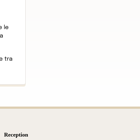
e le
za
e tra
Reception