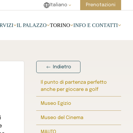
Italiano
Prenotazioni
RVIZI
IL PALAZZO
TORINO
INFO E CONTATTI
Indietro
Il punto di partenza perfetto
anche per giocare a golf
Museo Egizio
Museo del Cinema
i
e
MAUTO