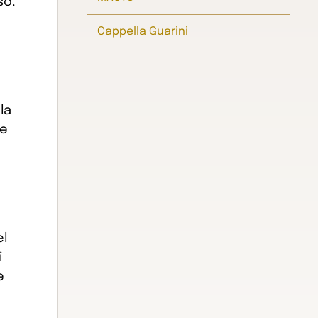
so.
Cappella Guarini
la
te
el
i
e