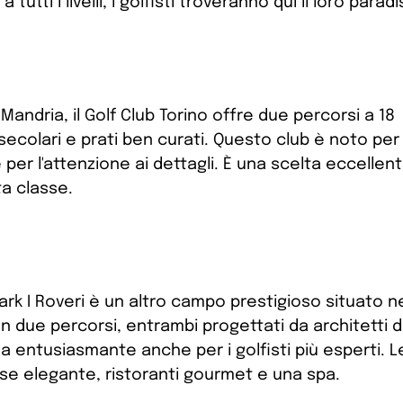
tutti i livelli, i golfisti troveranno qui il loro paradi
Mandria, il Golf Club Torino offre due percorsi a 18
colari e prati ben curati. Questo club è noto per 
 per l'attenzione ai dettagli. È una scelta eccellen
ta classe.
Park I Roveri è un altro campo prestigioso situato n
 due percorsi, entrambi progettati da architetti d
da entusiasmante anche per i golfisti più esperti. L
use elegante, ristoranti gourmet e una spa.