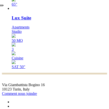
65"
Lux Suite
Apartments
Studio
50 MQ
3
Cuisine
SAT 50"
Via Giambattista Bogino 16
10123 Turin, Italy
Comment nous joindre